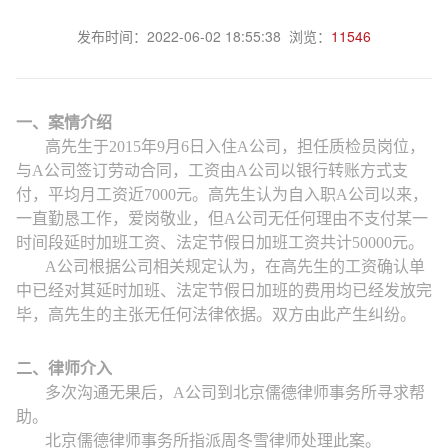
发布时间：2022-06-02 18:55:38 浏览：
11546
一、案情介绍
高先生于
2015
年
9
月
6
日入住
A
公司，担任质检员岗位，
与
A
公司签订劳动合同，工资由
A
公司以银行转账方式支
付，平均月工资近
7000
元。高先生认为自入职
A
公司以来，
一直勤恳工作，爱岗敬业，但
A
公司无任何理由不支付某一
时间段延时加班工资、法定节假日加班工资共计
50000
元。
A
公司根据公司相关规定认为，在高先生的工资确认单
中已经对其延时加班、法定节假日加班的费用均已经发放完
毕，高先生的主张无任何法律依据。双方由此产生纠纷。
二、律师介入
多次沟通无果后，
A
公司到北京儒德律师事务所寻求帮
助。
北京儒德律师事务所指派周冬雪律师处理此案。